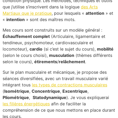
condition physique. Les méthodes, techniques et outils
que j’utilise s’inscrivent dans la logique
des Arts
Martiaux que je pratique
, pour lesquels «
attention
» et
«
intention
» sont des maîtres mots.
Mes cours sont construits sur un modèle général :
Échauffement complet
(Articulaire, ligamentaire et
tendineux, psychomoteur, cardiovasculaire et
locomoteur),
cardio
(si c’est le sujet du cours),
mobilité
(selon le cours choisi),
musculation
(thèmes différents
selon le cours),
étirements
/
relâchement
.
Sur le plan musculaire et mécanique, je propose des
séances diversifiées, avec un travail musculaire varié
intégrant tous
les types de contractions musculaires
(
Isométrique
,
Concentrique
,
Excentrique
,
Pliométrique
,
Statodynamique
). Je vous expliquerai
les filières énergétiques
afin de faciliter la
compréhension de ce que nous mettons en place durant
les cours.