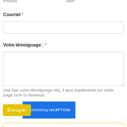
Prénom
Nom
C
Courriel
*
o
u
r
r
i
e
Votre témoignage :
*
l
:
t
é
m
o
i
g
Une fois votre témoignage relu, il sera implémenté sur cette
n
page (voir ci-dessous).
a
g
e
Envoyer