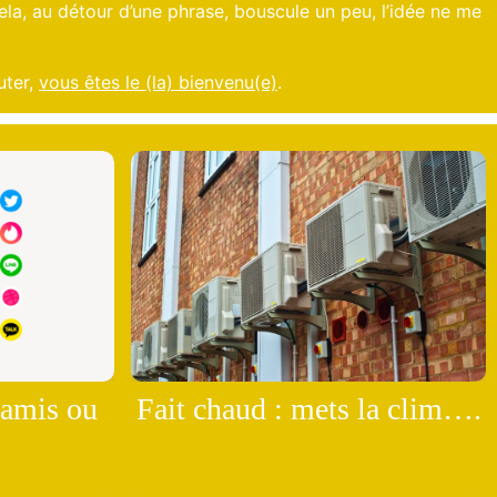
cela, au détour d’une phrase, bouscule un peu, l’idée ne me
uter,
vous êtes le (la) bienvenu(e)
.
 amis ou
Fait chaud : mets la clim….