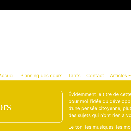
François Creton
Remise en forme
Entretien physique et
mental
Accueil
Planning des cours
Tarifs
Contact
Articles
Évidemment le titre de cett
pour moi l’idée du développ
ors
d’une pensée citoyenne, plut
des sujets qui n’ont rien à 
Le ton, les musiques, les mot