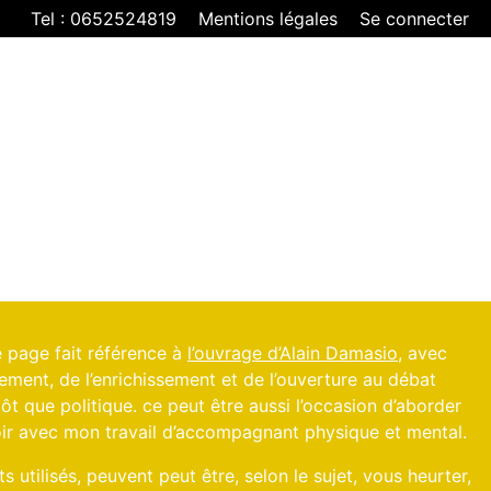
Tel : 0652524819
Mentions légales
Se connecter
e page fait référence à
l’ouvrage d’Alain Damasio
, avec
ement, de l’enrichissement et de l’ouverture au débat
ôt que politique. ce peut être aussi l’occasion d’aborder
voir avec mon travail d’accompagnant physique et mental.
s utilisés, peuvent peut être, selon le sujet, vous heurter,