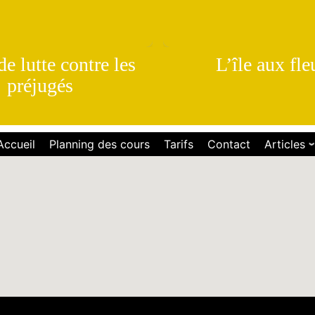
e lutte contre les
L’île aux fle
préjugés
Accueil
Planning des cours
Tarifs
Contact
Articles