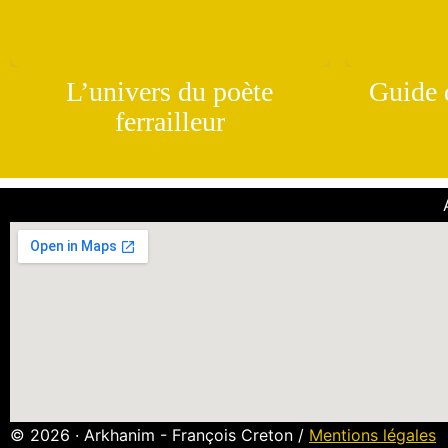
L’univers du poète
Guide d
ferrailleur
© 2026 · Arkhanim - François Creton /
Mentions légales